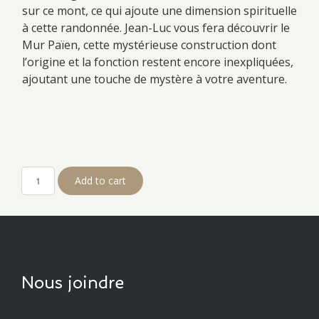
sur ce mont, ce qui ajoute une dimension spirituelle
à cette randonnée. Jean-Luc vous fera découvrir le
Mur Païen, cette mystérieuse construction dont
l’origine et la fonction restent encore inexpliquées,
ajoutant une touche de mystère à votre aventure.
Randonnée
Add to cart
Mont
Sainte
Odile
par
le
sentier
Nous joindre
des
merveilles