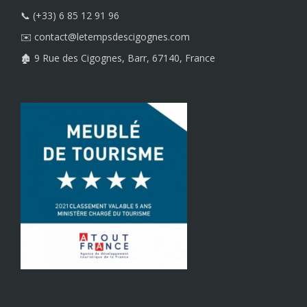
quantity
📞 (+33) 6 85 12 91 96
✉️ contact@letempsdescigognes.com
🏚️ 9 Rue des Cigognes, Barr, 67140, France