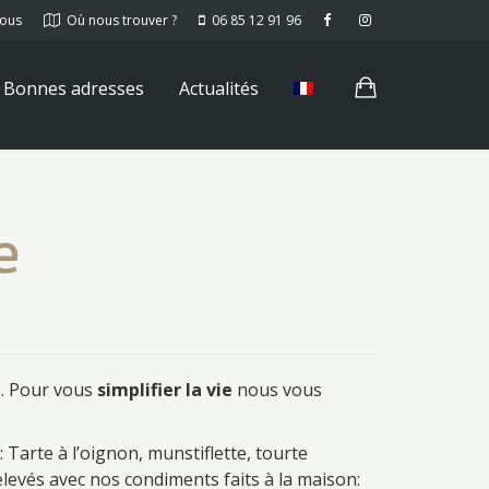
nous
Où nous trouver ?
06 85 12 91 96
Bonnes adresses
Actualités
e
é
. Pour vous
simplifier la vie
nous vous
 Tarte à l’oignon, munstiflette, tourte
levés avec nos condiments faits à la maison: