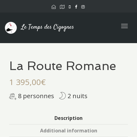
Togg
navig
La Route Romane
1 395,00
€
8 personnes
2 nuits
Description
Additional information