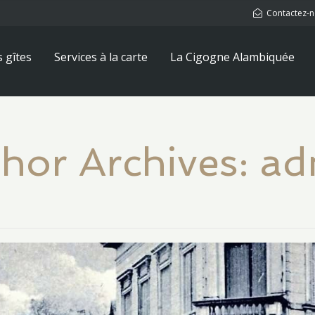
Contactez-
s gîtes
Services à la carte
La Cigogne Alambiquée
hor Archives: a