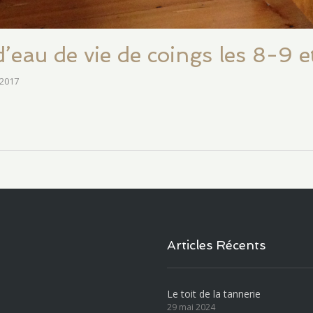
 d’eau de vie de coings les 8-9 
 2017
Articles Récents
Le toit de la tannerie
29 mai 2024