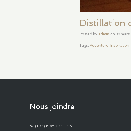
Distillation
Posted by
admin
on
30 mars
Tags:
Adventure
,
Inspiration
Nous joindre
📞 (+33) 6 85 12 91 96