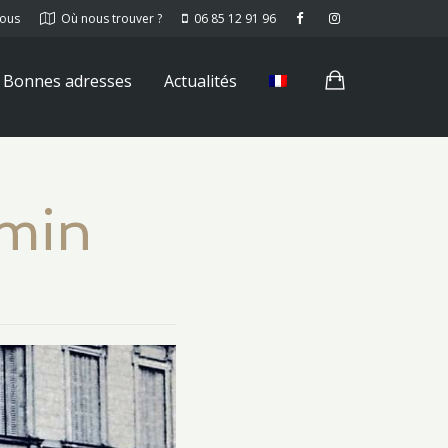
nous
Où nous trouver ?
06 85 12 91 96
Bonnes adresses
Actualités
dmin