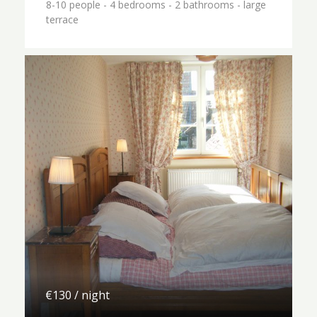
8-10 people - 4 bedrooms - 2 bathrooms - large
terrace
€130 / night