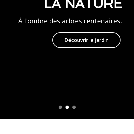
L'ALSACE
AUTHENTIQUE
LA NATURE
Un lieu calme et préservé où l'on
Un lieu hors du temps.
À l'ombre des arbres centenaires.
aime recevoir.
Découvrir la région
Découvrir le jardin
Découvrir les gîtes